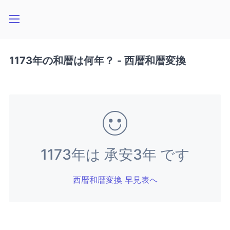
1173年の和暦は何年？ - 西暦和暦変換
1173年は 承安3年 です
西暦和暦変換 早見表へ